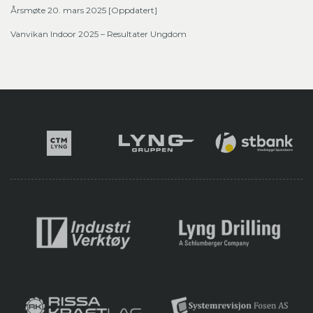
Årsmøte 20. mars 2025 [Oppdatert]
Vanvikan Indoor 2025 – Resultater Ungdom