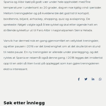
Spania og Albir bød på godt vær under hele oppholdet med fine
temperaturer i underkant av 20 grader, dog en noe kjølig vind i perioder.
Mellom treningsøkter og på kveldene ble det god tid til kortspill,
bordtennis, biljard, airhockey, shopping, quiz og avslapning. De
sprekeste i følget valgte også å leie sykkel og skal etter sigende hatt en
strålende sykkeltur ut til Faro Albir i nasjonalparken Sierra Helada.
Vanvik har dermed nok en gang gjennomført en vellykket treningsleir,
og etter pausen i 2016 var det bred enighet om at det skulle bli en stund
til neste pause. En ny treningsleir er allerede under planlegging, og det
ryktes at Spania er reisemål også denne gang. I 2018 legges det imidlertid
opp til en aldri så liten twist på opplegget som kan gjøre treningsleiren
ekstra interessant.
Søk etter innlegg