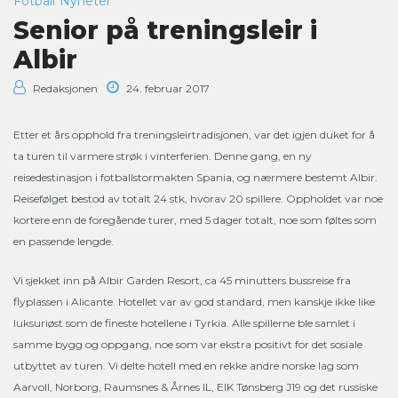
Fotball
Nyheter
Senior på treningsleir i
Albir
Redaksjonen
24. februar 2017
Etter et års opphold fra treningsleirtradisjonen, var det igjen duket for å
ta turen til varmere strøk i vinterferien. Denne gang, en ny
reisedestinasjon i fotballstormakten Spania, og nærmere bestemt Albir.
Reisefølget bestod av totalt 24 stk, hvorav 20 spillere. Oppholdet var noe
kortere enn de foregående turer, med 5 dager totalt, noe som føltes som
en passende lengde.
Vi sjekket inn på Albir Garden Resort, ca 45 minutters bussreise fra
flyplassen i Alicante. Hotellet var av god standard, men kanskje ikke like
luksuriøst som de fineste hotellene i Tyrkia. Alle spillerne ble samlet i
samme bygg og oppgang, noe som var ekstra positivt for det sosiale
utbyttet av turen. Vi delte hotell med en rekke andre norske lag som
Aarvoll, Norborg, Raumsnes & Årnes IL, EIK Tønsberg J19 og det russiske