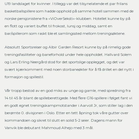
U19 landslaget for kvinner. I tillegg var det tilsynelatende et par frilans
basketballspillere som hadde opphold på samme hotell sammen med de
norske pensjonistene fra «ViOverSeksti»-klubben. Hotellet kunne by på
en flott og variert buffet til frokost, lunsj og middag, samt en
bar/spillerom som raskt ble et samlingssted mellom treningsøktene.
Absolutt Sportsreiser og Albir Garden Resort kunne by på rimelig gode
treningsfasiliteter og baneforhold under hele oppholdet. Hallvard Solem
og Lars Erling Neergård stod for det sportslige opplegget, og det var
svært kjærkomment med noen storbaneøkter for å få drillet en del nytt i
formasjon og spillestil.
Vår tropp bestod av en god miks av unge og gamle, med spredning fra
14 til 45 år blant de spilleberettigede. Med flere G16-spillere i følget fant vi
en godt egnet treningskampmotstander i Aarvoll Jr, som stiller lag i den
berømte 0. divisjonen i Oslo. Etter en tett åpning tok våre gutter over
kommandoen og sikret til slutt en solid 5-2 seier. Dagens mann for
Vanvik ble debutant Mahmoud Alhejo med 3 mål.