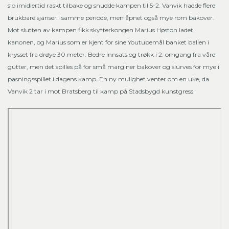
slo imidlertid raskt tilbake og snudde kampen til 5-2. Vanvik hadde flere
brukbare sjanser i samme periode, men åpnet også mye rom bakover.
Mot slutten av kampen fikk skytterkongen Marius Høston ladet
kanonen, og Marius som er kjent for sine Youtubemål banket ballen i
krysset fra drøye 30 meter. Bedre innsats og trøkk i 2. omgang fra våre
gutter, men det spilles på for små marginer bakover og slurves for mye i
pasningsspillet i dagens kamp. En ny mulighet venter om en uke, da
Vanvik 2 tar i mot Bratsberg til kamp på Stadsbygd kunstgress.