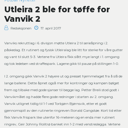
Fotball
Nyheter
Utleira 2 ble for tøffe for
Vanvik 2
Redaksjonen
17. april 2017
Vanviks rekruttlag i 6. divisjon møtte Utleira 2 til serieåpning i 2.
påskedag. Et rutinert og fysisk Utleiralag ble litt for sterke for våre gutter
og vant til slutt 5-3. Vertene fra Utleira fikk slått mye langt i 1. omgang
og tok ledelsen ved straffespark. Lagene gikk til pause på stillingen 1-0.
I 2. omgang gikk Vanvik 2 høyere ut og presset hjemmelaget fra å slå de
lange ballene. Dette åpnet også mer for kontringer og kampen bølget
frem og tilbake med gode sjanser til begge lag. Petter Breili stod godt i
Vanvikmålet og hadde flere gode redninger i starten av 2. omgang.
Vanvik utlignet tidlig til 1-1 ved Torbjørn Bjørnsvik, etter et godt
gjennomspill av den rutinerte ringreven Ronald Gangstøe. Kort tid etter
fikk Vanvik frispark like utenfor 16-meteren og en enda mer rutinert
ringrev, Geir Johnny Rolitrø banket inn 1-2 med venstreslegga. Vertene