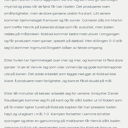
mye tid og plass når de først får tak i ballen. Det produseres noen
småfarligheter, men de store sjansene uteblir fra start. Litt senere
kommer hjemmelaget framover og får corner. Corneren slås inn Martin
som treffer Henrik på bakerste stolpe som får avsluttet, men ballen
reddes på målstreken. Kolstad kommer bedre med utover i omgangen
og får produsert noen sjanser, spesielt på dødball. Men stillingen 0-0 står
seg til dommer Ingmund Ringseth blåser av første omgang.
Etter hvilen tar hjemmelaget over mer og mer, og kommer til flere store
sjanser. Vi ser et Vanvik-lag som viser vinnervilje og gode kombinasjoner
ute på banen. Det solide arbeidet som legges ned gjør at Kolstad ikke
klarer å produsere noen farligheter, og bare et fåtall skudd på mål.
Etter 68 minutter så betaler arbeidet seg for vertene. Innbytter Daniel
Raudberget kommer seg fri på kant og får slått ballen ut til Robert som
på 16-meter kjører tunell på Kolstads kaptein før han plasserer ballen
høyt og utagbart i mål, 1-0. Kampen fortsetter i samme stil etter
scoringen og etter en gjenvinning på midtbanen får Henrik slått ballen
gjennom til Eirik på venstresiden som sprinter fra Kolstads forsvar og