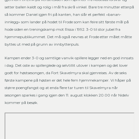
setter ballen kaldt og rolig i mål fra skrå vinkel. Bare tre minutter etterpå
så kommer Daniel igjen fri på kanten, han slår et perfekt «banan-
innlegg» som lander på hodet til Frode som kan feire sitt første mål på
hode siden en treningskamp mot Rissa i 1992. 3-0 til stor jubel fra
hjemmepublikummet. Det må også nevnes at Frode etter målet måtte
byttes ut med på grunn av innbytterpuls.
Kampen ender 3-0 og samtlige vanvik-spillere legger ned en god innsats
i dag. Det oste av spillerglede og selvtillit utover i kampen og det lover
godt for høstsesongen, da Fort Skavelmyra skal gjenreises. Av de seks
første kampene på høsten er det hele fem hjemmekamper. Vi håper på
større poengfangst og at enda flere tar turen til Skavelmyra når
sesongen sparkes i gang igjen den 11. august klokken 20.00 når Nidelv
kommer på besøk.