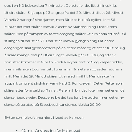
opp i en 1-0 ledelse etter 7 minutter. Deretter er det litt stillingskrig.
Utleira skårer 3 kjappe på 3 angrep fra det 20. Minutt til det 26. Minutt.
Vanvik 2 har også sine sjanser, men får ikke hull på byllen. I det 36.
Minutt derimot skårer Vanvik 2 assist av Mahmoud og Fredrik som
skårer. Helt på tampen av første omgang skårer Utleira enda ett mål. Så
stillingen til pause er 5-1. I pause er Vanvik gjengen enig i at andre
omgangen skal gjennomføres på en bedre måte og at det er fullt mulig
å skåre mange mål på Utleira laget. Vanvik går ut i 100, og etter 7
minutter kommer mål nr to. Fredrik skyter mot mål og keeper redder,
men målsniken Bob har tatt turen inn i 16 meteren og setter returen i
mål. Men i det 59. Minutt skårer Utleira ett mål til. Men direkte fra
avspark omtrent så skårer Vanvik sitt 3. For kvelden. Det er Petter som
skårer etter forarbeid av Rainer. Flere mål blir det ikke, men det er en del
sjanser begge veier. Dessverre ble det tap for våre gutter, men det er ny
sjanse på torsdag på Stadsbygd kunstgress klokka 20.00
Bytter som ble gjennomført i løpet av kampen:
42 min: Andreas inn for Mahmoud