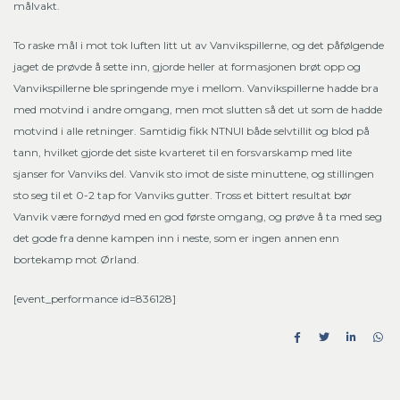
målvakt.
To raske mål i mot tok luften litt ut av Vanvikspillerne, og det påfølgende
jaget de prøvde å sette inn, gjorde heller at formasjonen brøt opp og
Vanvikspillerne ble springende mye i mellom. Vanvikspillerne hadde bra
med motvind i andre omgang, men mot slutten så det ut som de hadde
motvind i alle retninger. Samtidig fikk NTNUI både selvtillit og blod på
tann, hvilket gjorde det siste kvarteret til en forsvarskamp med lite
sjanser for Vanviks del. Vanvik sto imot de siste minuttene, og stillingen
sto seg til et 0-2 tap for Vanviks gutter. Tross et bittert resultat bør
Vanvik være fornøyd med en god første omgang, og prøve å ta med seg
det gode fra denne kampen inn i neste, som er ingen annen enn
bortekamp mot Ørland.
[event_performance id=836128]