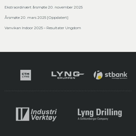
Ekstraordinært årsmøte 20. november 2025
Årsmøte 20. mars 2025 [Oppdatert]
Vanvikan Indoor 2025 – Resultater Ungdom