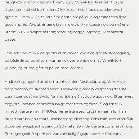
farligheter mot et disiplinert Vanviklag. Vanvik klarte enten å bryte
studentene på vei frem, eller så lyktes de med å presse studentene til å
gjøre feil. Vanvik klarte ofte å ta godt vare på kula og spilte frem flere
gode angrep. Avslutningene ble imidlertid ikke kvasse nok, og målene
uteble. NTNUI skapte få farligheter, og begge lagene gikk målløs til
pause.
I pausen var Vanvik enige om at de hadde levert en god førsteomgang,
og både de og publikum kunne nok være enige om at Vanvik fort
kunne, og burde, gått til pause med ledelsen.
Andreomgangen startet omtrent der den første slapp, og Vanvik var
tidlig frempå og skapte sjanser. Dessverre gjorde presisjonen i de siste
pasningene det vanskelig for angriperne å avslutte godt nok. Etter hvert
begynte kampen derimot å bølge mer frem og tilbake, og i det 66.
minutt klarte en av NTNUI-spillerne å dra seg forbi tre mann før han
sikkert satt ballen i mål til ledelse for studentene. Fem minutter etter fikk
studentene også et frispark på 20 meter som de klarte å curle rett i nota.
Et meget godt frispark det var vanskelig å gjøre noe med for Vanviks