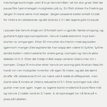
halvfarlige kontringer uten å true Vanvikmålet i alt for stor grad. Rett før
pause fikk hjemmelaget muligheten på ny. En flott stikker fra Fredrik ga
Jørgen fri bane alene mot keeper. Jørgen plasserte ballen enkelt til side
for Utleira sin sisteskanse, og det stod da 2-0 i det lagene gikk til pause.
I pausen ble Vanvik enige om å fortsett som vi gjorde i første omgang, og
guttene fulgte opp kampplanen. Vanvik hadde ekstremt mye ball i
starten av omgangen. Etter 53 minutter dro Martin med seg ballen
igjennom mange Utleiraspillere før han slapp den videre til Sylthe. Sylthe
sendte ballen i nettmaskene for andre gang i kampen og Vanvik økte
ledelsen til 3-0. Etter det tredje målet slapp vertene Utleira mer inn i
kampen. Drøye 15 minutter etter Vanvik sin scoring gikk Kristian Ness litt
hardt inn i en motspiller innenfor vår egen 16 meter, og det ble dømt
straffe. Vår sisteskanse Emil var nære ved å redde straffesparket, men
klarte ikke å hindre at Utleira reduserte til 3-1. Etter scoringen tok våre
gutter mer over igjen. Ingen av lagene klarte imidlertid å score flere mål
og Vanvik 2 rodde i land en 3-1 seier. 6. divisjonslaget tar nå ferie på 4.
plass på tabellen.