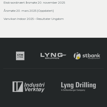
Ekstraordinært årsmøte 20. november 2025
Årsmøte 20. mars 2025 [Oppdatert]
Vanvikan Indoor 2025 – Resultater Ungdom