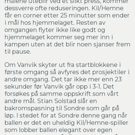
målene uteblir ved et slikt press, kommer
dessverre ofte reduseringen. Kil/Hemne
får en corner etter 25 minutter som ender
i mål hos hjemmelaget. Resten av
omgangen flyter ikke like godt og
hjemmelaget kommer seg mer inn i
kampen uten at det blir noen sjanser frem
til pause.
Om Vanvik skyter ut fra startblokkene i
første omgang så avfyres det prosjektiler i
andre omgang. Det tar ikke mer enn 23
sekunder før Vanvik går opp i 3-1. Det
forsøkes på samme oppskrift som vårt
andre mål. Stian Solstad slår en
bakromspasning til Sondre som går på
løp. I stedet for at Sondre denne gang når
ballen er det en uheldig Kil/Hemne-spiller
som lobber ballen elegant over egen