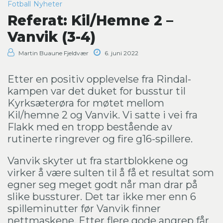
Fotball
Nyheter
Referat: Kil/Hemne 2 –
Vanvik (3-4)
Martin Buaune Fjeldvær
6. juni 2022
Etter en positiv opplevelse fra Rindal-
kampen var det duket for busstur til
Kyrksæterøra for møtet mellom
Kil/hemne 2 og Vanvik. Vi satte i vei fra
Flakk med en tropp bestående av
rutinerte ringrever og fire g16-spillere.
Vanvik skyter ut fra startblokkene og
virker å være sulten til å få et resultat som
egner seg meget godt når man drar på
slike bussturer. Det tar ikke mer enn 6
spilleminutter før Vanvik finner
nettmaskene. Etter flere gode angrep får