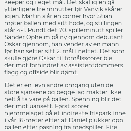
keeper og i eget mål. Det skal igjen gå
ytterligere tre minutter før Vanvik skårer
igjen. Martin slår en corner hvor Stian
møter ballen med sitt hode, og stillingen
står 4-1. Rundt det 70. spilleminutt spiller
Sander Opheim på ny gjennom debutant
Oskar gjennom, han vender av en mann
før han setter sitt 2. mål i nettet. Det som
skulle gjøre Oskar til tomålsscorer ble
derimot forhindret av assistentdommers
flagg og offside blir dømt.
Det er en jevn andre omgang uten de
store sjansene og begge lag makter ikke
helt å ta vare på ballen. Spenning blir det
derimot uansett. Først scorer
hjemmelaget på et indirekte frispark inne
i vår 16-meter etter at Daniel plukker opp
ballen etter pasning fra medspiller. Fire