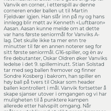
Vanvik en corner, i etterspill av denne
corneren ender ballen ut til Martin
Fjeldvær igjen. Han slår inn på ny og hans
innlegg blir møtt av Kenneth «Luftbaron»
Aasan. Aasan kunne melde om at dette
var hans første seniormål for Vanviks A-
lag. Det skulle ikke ta mer enn tre
minutter til før en annen noterer seg for
sitt første seniormål. G16-spiller, og èn av
fire debutanter, Oskar Oldren øker Vanviks
ledelse i det 9. spilleminutt. Stian Solstad
tar med seg ballen fremover og finner
Sondre Kosberg i bakrom, han spiller en
høy ball på tvers til Oskar som header
ballen kontrollert i mål. Vanvik fortsetter å
skape sjanser utover i omgangen og vi har
muligheten til å punktere kampen
allerede etter halvspilt omgang. Når