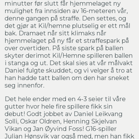
minutter før slutt får hjemmelaget ny
mulighet fra innsiden av 16-meteren vår,
denne gangen på straffe. Den settes, og
det gjør at Kil/hemne plutselig er ett mål
bak. Dramaet når sitt klimaks når
hjemmelaget på ny får et straffespark på
over overtiden. På siste spark på ballen
skyter derimot Kil/Hemne spilleren ballen
i stanga og ut. Det skal sies at vår målvakt
Daniel fulgte skuddet, og vi velger å tro at
han hadde tatt ballen om den har sneket
seg innenfor.
Det hele ender med en 4-3 seier til våre
gutter hvor hele fire spillere fikk sin
debut! Godt jobbet av Daniel Leikvang
Solli, Oskar Oldren, Henning Skjelvan
Vikan og Jan Øyvind Foss! G16-spiller
Julian Hønsvik var også med, men han fikk