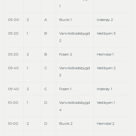
1
09:00
2
A
Buvik 1
Inderøy 2
09:20
1
B
Vanvik/stadsbygd
Vestbyen 3
2
09:20
2
B
Fosen 2
Heimdal 1
09:40
1
C
Vanvik/stadsbygd
Vestbyen 2
3
09:40
2
C
Fosen 1
Inderøy 1
10:00
1
D
Vanvik/stadsbygd
Vestbyen 1
4
10:00
2
D
Buvik 2
Heimdal 2