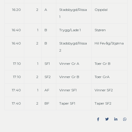
16:20
2
A
Stadsbygd/Rissa
Oppdal
1
16:40
1
B
Trygg/Lade 1
Støren
16:40
2
B
Stadsbygd/Rissa
Hil Fevåg/Stjørna
2
17:10
1
SF1
Vinner Gr A
Toer Gr B
17:10
2
SF2
Vinner Gr B
Toer GrA
17:40
1
AF
Vinner SF1
Vinner SF2
17:40
2
BF
Taper SF1
Taper SF2