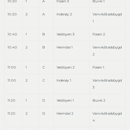
10:20
1
A
Fosen 3
Buvik 1
10:20
2
A
Inderøy 2
Vanvik/stadsbygd
1
10:40
1
B
Vestbyen 3
Fosen 2
10:40
2
B
Heimdal 1
Vanvik/stadsbygd
2
11:00
1
C
Vestbyen 2
Fosen 1
11:00
2
C
Inderøy 1
Vanvik/stadsbygd
3
11:20
1
D
Vestbyen 1
Buvik 2
11:20
2
D
Heimdal 2
Vanvik/stadsbygd
4