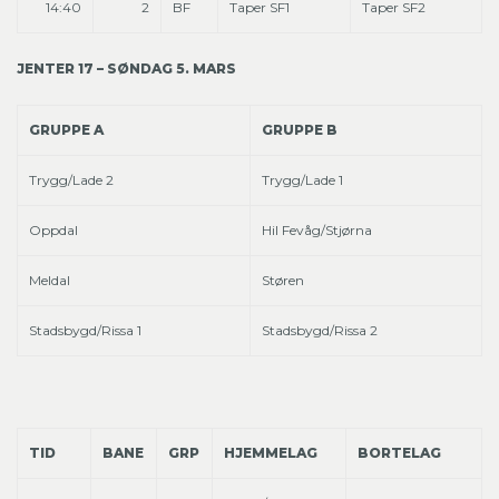
14:40
2
BF
Taper SF1
Taper SF2
JENTER 17 – SØNDAG 5. MARS
GRUPPE A
GRUPPE B
Trygg/Lade 2
Trygg/Lade 1
Oppdal
Hil Fevåg/Stjørna
Meldal
Støren
Stadsbygd/Rissa 1
Stadsbygd/Rissa 2
TID
BANE
GRP
HJEMMELAG
BORTELAG