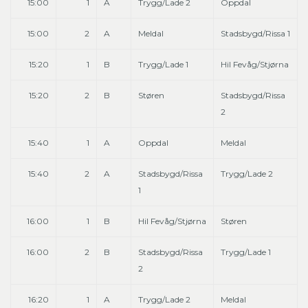
15:00
1
A
Trygg/Lade 2
Oppdal
15:00
2
A
Meldal
Stadsbygd/Rissa 1
15:20
1
B
Trygg/Lade 1
Hil Fevåg/Stjørna
15:20
2
B
Støren
Stadsbygd/Rissa
2
15:40
1
A
Oppdal
Meldal
15:40
2
A
Stadsbygd/Rissa
Trygg/Lade 2
1
16:00
1
B
Hil Fevåg/Stjørna
Støren
16:00
2
B
Stadsbygd/Rissa
Trygg/Lade 1
2
16:20
1
A
Trygg/Lade 2
Meldal