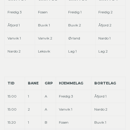
Freidig 3
Fosen
Freidig 1
Freidig 2
Åfjord 1
Buvik 1
Buvik 2
Åfjord 2
Vanvik 1
Vanvik 2
Ørland
Nardo 1
Nardo 2
Leksvik
Lag 1
Lag 2
TID
BANE
GRP
HJEMMELAG
BORTELAG
15:00
1
A
Freidig 3
Åfjord 1
15:00
2
A
Vanvik 1
Nardo 2
15:20
1
B
Fosen
Buvik 1