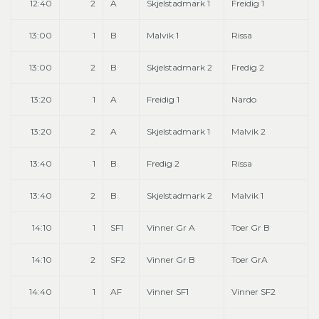
12:40
2
A
Skjelstadmark 1
Freidig 1
13:00
1
B
Malvik 1
Rissa
13:00
2
B
Skjelstadmark 2
Fredig 2
13:20
1
A
Freidig 1
Nardo
13:20
2
A
Skjelstadmark 1
Malvik 2
13:40
1
B
Fredig 2
Rissa
13:40
2
B
Skjelstadmark 2
Malvik 1
14:10
1
SF1
Vinner Gr A
Toer Gr B
14:10
2
SF2
Vinner Gr B
Toer GrA
14:40
1
AF
Vinner SF1
Vinner SF2