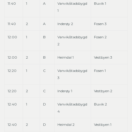
11:40
1
A
Vanvik/stadsbygd
Buvik 1
1
11:40
2
A
Inderøy 2
Fosen 3
12:00
1
B
Vanvik/stadsbygd
Fosen 2
2
12:00
2
B
Heimdal 1
Vestbyen 3
12:20
1
C
Vanvik/stadsbygd
Fosen 1
3
12:20
2
C
Inderøy 1
Vestbyen 2
12:40
1
D
Vanvik/stadsbygd
Buvik 2
4
12:40
2
D
Heimdal 2
Vestbyen 1