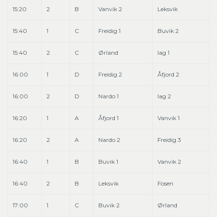
15:20
2
B
Vanvik 2
Leksvik
15:40
1
C
Freidig 1
Buvik 2
15:40
2
C
Ørland
lag 1
16:00
1
D
Freidig 2
Åfjord 2
16:00
2
D
Nardo 1
lag 2
16:20
1
A
Åfjord 1
Vanvik 1
16:20
2
A
Nardo 2
Freidig 3
16:40
1
B
Buvik 1
Vanvik 2
16:40
2
B
Leksvik
Fosen
17:00
1
C
Buvik 2
Ørland