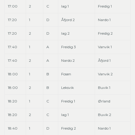
17:00
2
C
lag 1
Freidig 1
17:20
1
D
Åfjord 2
Nardo 1
17:20
2
D
lag 2
Freidig 2
17:40
1
A
Freidig 3
Vanvik 1
17:40
2
A
Nardo 2
Åfjord 1
18:00
1
B
Fosen
Vanvik 2
18:00
2
B
Leksvik
Buvik 1
18:20
1
C
Freidig 1
Ørland
18:20
2
C
lag 1
Buvik 2
18:40
1
D
Freidig 2
Nardo 1