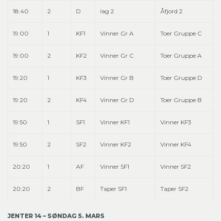
18:40
2
D
lag 2
Åfjord 2
19:00
1
KF1
Vinner Gr A
Toer Gruppe C
19:00
2
KF2
Vinner Gr C
Toer Gruppe A
19:20
1
KF3
Vinner Gr B
Toer Gruppe D
19:20
2
KF4
Vinner Gr D
Toer Gruppe B
19:50
1
SF1
Vinner KF1
Vinner KF3
19:50
2
SF2
Vinner KF2
Vinner KF4
20:20
1
AF
Vinner SF1
Vinner SF2
20:20
2
BF
Taper SF1
Taper SF2
JENTER 14 – SØNDAG 5. MARS