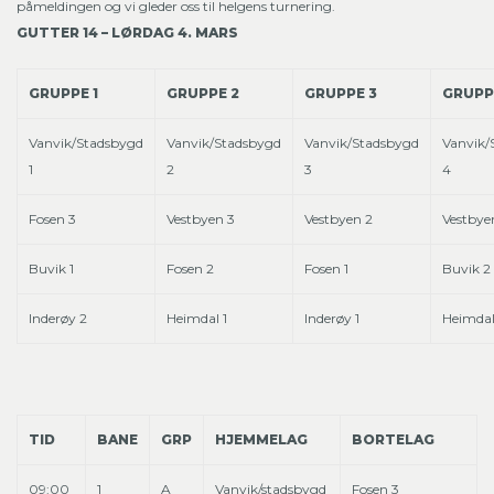
påmeldingen og vi gleder oss til helgens turnering.
GUTTER 14 – LØRDAG 4. MARS
GRUPPE 1
GRUPPE 2
GRUPPE 3
GRUPP
Vanvik/Stadsbygd
Vanvik/Stadsbygd
Vanvik/Stadsbygd
Vanvik/
1
2
3
4
Fosen 3
Vestbyen 3
Vestbyen 2
Vestbye
Buvik 1
Fosen 2
Fosen 1
Buvik 2
Inderøy 2
Heimdal 1
Inderøy 1
Heimdal
TID
BANE
GRP
HJEMMELAG
BORTELAG
09:00
1
A
Vanvik/stadsbygd
Fosen 3