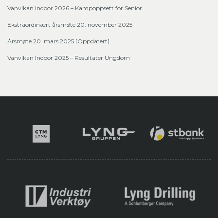
Vanvikan Indoor 2026 – Kampoppsett for Senior
Ekstraordinært årsmøte 20. november 2025
Årsmøte 20. mars 2025 [Oppdatert]
Vanvikan Indoor 2025 – Resultater Ungdom