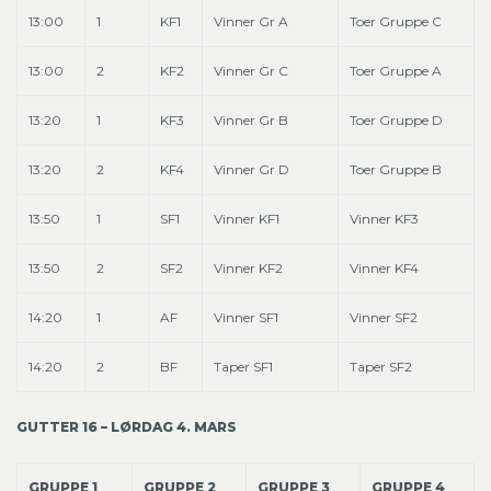
13:00
1
KF1
Vinner Gr A
Toer Gruppe C
13:00
2
KF2
Vinner Gr C
Toer Gruppe A
13:20
1
KF3
Vinner Gr B
Toer Gruppe D
13:20
2
KF4
Vinner Gr D
Toer Gruppe B
13:50
1
SF1
Vinner KF1
Vinner KF3
13:50
2
SF2
Vinner KF2
Vinner KF4
14:20
1
AF
Vinner SF1
Vinner SF2
14:20
2
BF
Taper SF1
Taper SF2
GUTTER 16 – LØRDAG 4. MARS
GRUPPE 1
GRUPPE 2
GRUPPE 3
GRUPPE 4