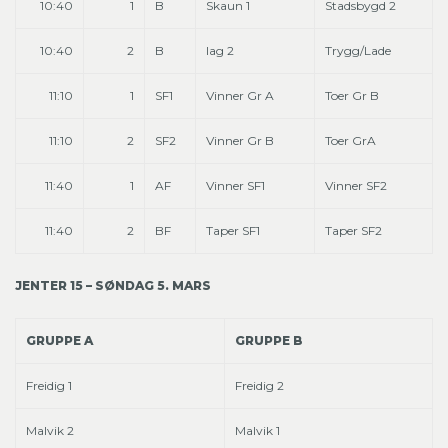
10:40
1
B
Skaun 1
Stadsbygd 2
10:40
2
B
lag 2
Trygg/Lade
11:10
1
SF1
Vinner Gr A
Toer Gr B
11:10
2
SF2
Vinner Gr B
Toer GrA
11:40
1
AF
Vinner SF1
Vinner SF2
11:40
2
BF
Taper SF1
Taper SF2
JENTER 15 – SØNDAG 5. MARS
GRUPPE A
GRUPPE B
Freidig 1
Freidig 2
Malvik 2
Malvik 1