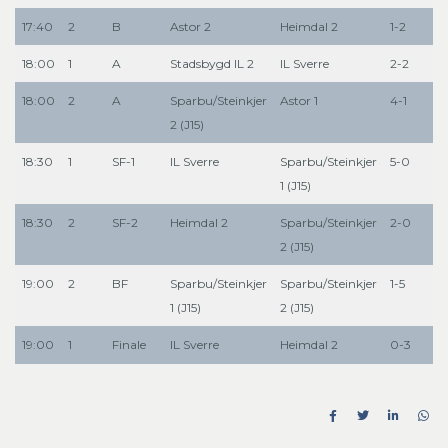
17:40
2
B
Astor 2
Heimdal 2
1-2
18:00
1
A
Stadsbygd IL 2
IL Sverre
2-2
18:00
2
A
Sparbu/Steinkjer
Astor 1
4-1
2 (J15)
18:30
1
SF-1
IL Sverre
Sparbu/Steinkjer
5-0
1 (J15)
18:30
2
SF-2
Heimdal 2
Sparbu/Steinkjer
2-0
2 (J15)
19:00
2
BF
Sparbu/Steinkjer
Sparbu/Steinkjer
1-5
1 (J15)
2 (J15)
19:00
1
Finale
IL Sverre
Heimdal 2
0-3