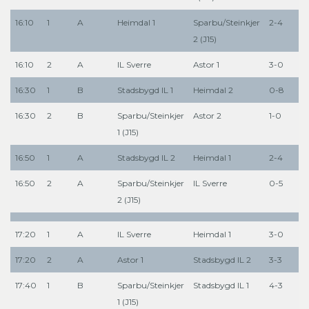
16:10
1
A
Heimdal 1
Sparbu/Steinkjer
2-4
2 (J15)
16:10
2
A
IL Sverre
Astor 1
3-0
16:30
1
B
Stadsbygd IL 1
Heimdal 2
0-8
16:30
2
B
Sparbu/Steinkjer
Astor 2
1-0
1 (J15)
16:50
1
A
Stadsbygd IL 2
Heimdal 1
2-4
16:50
2
A
Sparbu/Steinkjer
IL Sverre
0-5
2 (J15)
17:20
1
A
IL Sverre
Heimdal 1
3-0
17:20
2
A
Astor 1
Stadsbygd IL 2
3-3
17:40
1
B
Sparbu/Steinkjer
Stadsbygd IL 1
4-3
1 (J15)