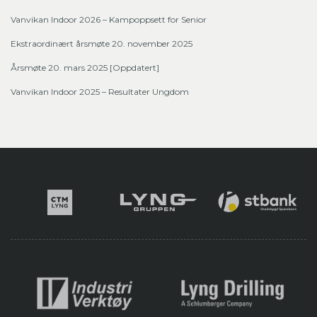
Vanvikan Indoor 2026 – Kampoppsett for Senior
Ekstraordinært årsmøte 20. november 2025
Årsmøte 20. mars 2025 [Oppdatert]
Vanvikan Indoor 2025 – Resultater Ungdom