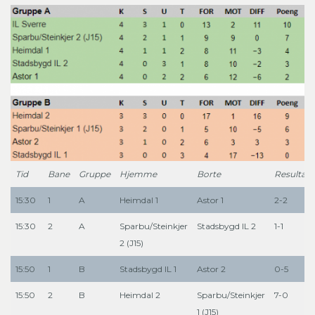
Tid
Bane
Gruppe
Hjemme
Borte
Resultat
15:30
1
A
Heimdal 1
Astor 1
2-2
15:30
2
A
Sparbu/Steinkjer
Stadsbygd IL 2
1-1
2 (J15)
15:50
1
B
Stadsbygd IL 1
Astor 2
0-5
15:50
2
B
Heimdal 2
Sparbu/Steinkjer
7-0
1 (J15)