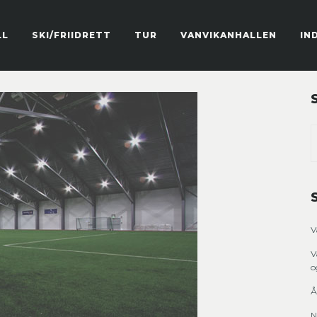
LL
SKI/FRIIDRETT
TUR
VANVIKANHALLEN
IN
V
V
o
Å
N