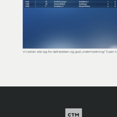
Vi takker alle lag for deltakelsen og god underholdning! Tuse