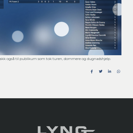
n takk også til publikum som tok turen, dommere og dugnadshjelp.