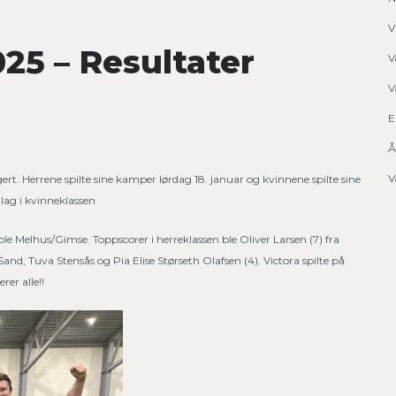
V
25 – Resultater
V
V
E
Å
V
ert. Herrene spilte sine kamper lørdag 18. januar og kvinnene spilte sine
 lag i kvinneklassen
le Melhus/Gimse. Toppscorer i herreklassen ble Oliver Larsen (7) fra
and, Tuva Stensås og Pia Elise Størseth Olafsen (4). Victora spilte på
er alle!!