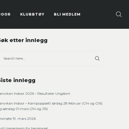
DOOR
KLUBBTØY
BLI MEDLEM
Søk etter innlegg
Siste innlegg
anvikan Indoor 2026 – Resultater Ungdom
anvikan Indoor – Kampoppsett lørdag 28 februar (G14 og G16)
g søndag 01 mars (J14 og J15)
rsmøte 19. mars 2026
ytt trenerteam for herrelaget