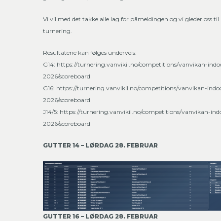
Vi vil med det takke alle lag for påmeldingen og vi gleder oss til
turnering.
Resultatene kan følges underveis:
G14:
https://turnering.vanvikil.no/competitions/vanvikan-indo
2026/scoreboard
G16:
https://turnering.vanvikil.no/competitions/vanvikan-indo
2026/scoreboard
J14/5:
https://turnering.vanvikil.no/competitions/vanvikan-indo
2026/scoreboard
GUTTER 14 – LØRDAG 28. FEBRUAR
GUTTER 16 – LØRDAG 28. FEBRUAR