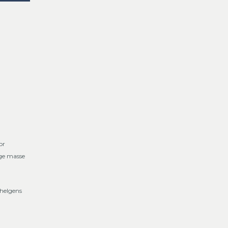
or
lge masse
 helgens