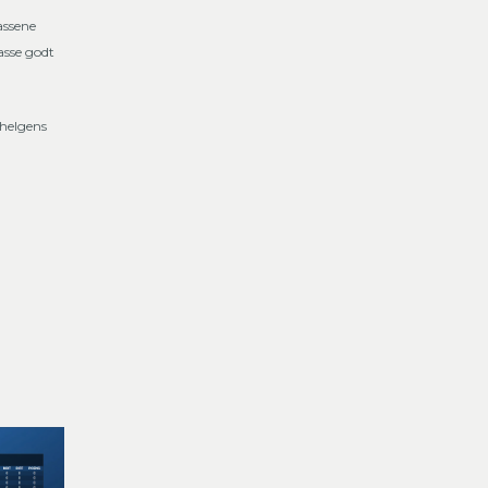
assene
masse godt
 helgens