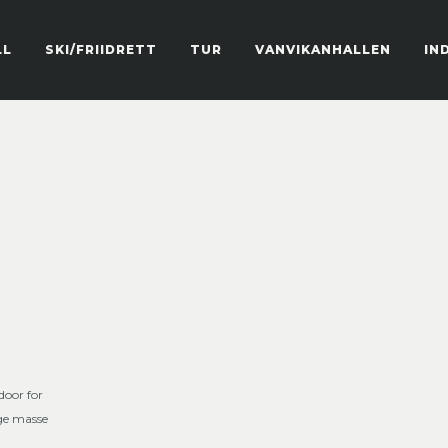
LL
SKI/FRIIDRETT
TUR
VANVIKANHALLEN
IN
door for
lge masse