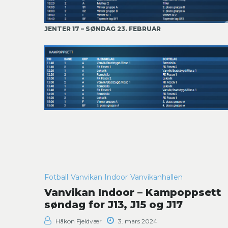
JENTER 17 – SØNDAG 23. FEBRUAR
Fotball
Vanvikan Indoor
Vanvikanhallen
Vanvikan Indoor – Kampoppsett
søndag for J13, J15 og J17
Håkon Fjeldvær
3. mars 2024