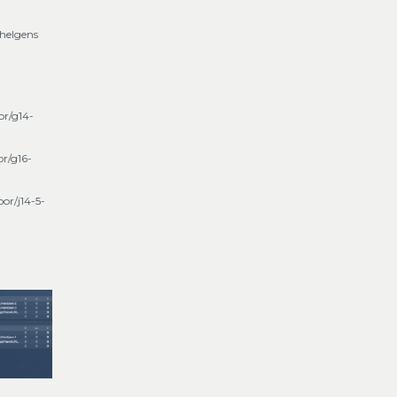
 helgens
or/g14-
or/g16-
or/j14-5-