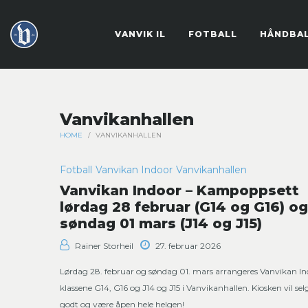
VANVIK IL
FOTBALL
HÅNDBA
Vanvikanhallen
HOME
/
VANVIKANHALLEN
Fotball
Vanvikan Indoor
Vanvikanhallen
Vanvikan Indoor – Kampoppsett
lørdag 28 februar (G14 og G16) og
søndag 01 mars (J14 og J15)
Rainer Storheil
27. februar 2026
Lørdag 28. februar og søndag 01. mars arrangeres Vanvikan In
klassene G14, G16 og J14 og J15 i Vanvikanhallen. Kiosken vil se
godt og være åpen hele helgen!