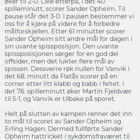
øker til 2-0. Like etterpå, i det 40.
spilleminutt, scorer Sander Opheim. Til
pause står det 3-0. I pausen bestemmer vi
oss for å kjøre på videre for å forbedre
målforskjellen. Etter 61 minutter scorer
Sander Opheim sitt andre mål for dagen i
sin uvante spissposisjon. Den uvante
spissposisjonen sørger for en god del
offsider, men det lukter flere mål av
spissen. Dessverre røk nullen for Vanvik i
det 68. minutt da Flatås scorer på en
corner etter litt klabb og babb i feltet. I
det 76. spilleminutt øker Martin Fjeldvær
til 5-1, og Vanvik er tilbake på sporet.
Helt på slutten av kampen renner det inn
to mål til scoret av Sander Opheim og
Erling Hagen. Dermed fullførte Sander
Opheim hattricket i sykdomsfraværet til