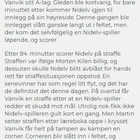
Vanvik sitt A-lag. Gleden ble kortvarig, for bare
minuttet etter kommer Nidelv igjen til
innlegg på sin høyreside. Denne gangen ble
innlegget slått ganske langt ut i feltet, men
der kom det selvfølgelig en Nidelv-spiller
løpende, og scorer.
Etter 84. minutter scorer Nidelv på straffe.
Straffen var ifølge Morten Kilen billig, og
dessuten skulle Nidelv blitt avblåst for hands
rett før straffesituasjonen oppstod. En
serievinner har som regel litt flyt, og det har
de definitivt det denne dagen. På overtid får
Vanvik en straffe etter at en Nidelv-spiller
redder et skudd mot mål. Utrolig nok fikk ikke
Nidelv-spilleren gult kort en gang. Men Martin
setter straffen etter læreboka oppe i krysset.
Vanvik får helt på tampen av kampen en
corner. Corneren blir slått inn i feltet, og