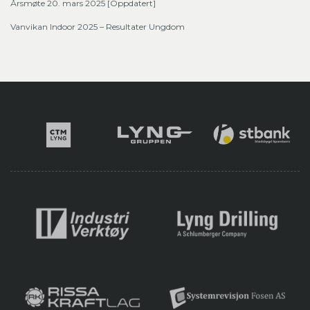
Årsmøte 20. mars 2025 [Oppdatert]
Vanvikan Indoor 2025 – Resultater Ungdom